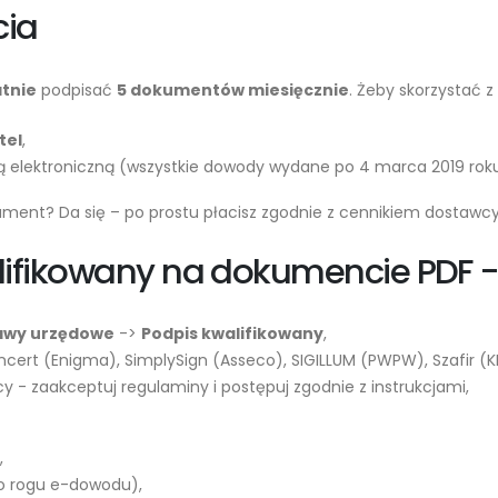
cia
tnie
podpisać
5 dokumentów miesięcznie
. Żeby skorzystać z
tel
,
stwą elektroniczną (wszystkie dowody wydane po 4 marca 2019 roku
kument? Da się – po prostu płacisz zgodnie z cennikiem dostawcy
alifikowany na dokumencie PDF - 
awy urzędowe
->
Podpis kwalifikowany
,
ert (Enigma), SimplySign (Asseco), SIGILLUM (PWPW), Szafir (KI
 - zaakceptuj regulaminy i postępuj zgodnie z instrukcjami,
,
o rogu e-dowodu),