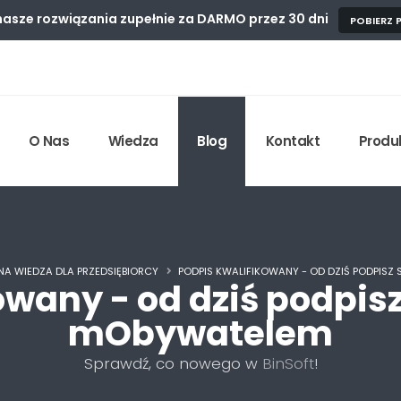
asze rozwiązania zupełnie
za DARMO przez 30 dni
POBIERZ
O Nas
Wiedza
Blog
Kontakt
Produ
NA WIEDZA DLA PRZEDSIĘBIORCY
PODPIS KWALIFIKOWANY - OD DZIŚ PODPISZ 
wany - od dziś podpisz
mObywatelem
Sprawdź, co nowego w
BinSoft
!