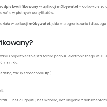
podpis kwalifikowany
w aplikacji
mObywatel
– całkowicie za
zeń czy płatnych certyfikatów.
k działa w aplikacji
mObywatel
, jakie ma ograniczenia i dlaczeg
lifikowany?
wana i najbezpieczniejsza forma podpisu elektronicznego w UE.
, m.in. do:
easing, zakup samochodu itp.),
2B.
rafu – bez długopisu, bez skanera, bez biegania z dokumentami