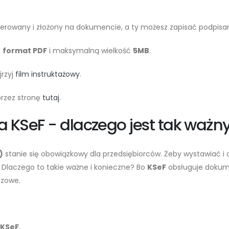
nerowany i złożony na dokumencie, a ty możesz zapisać podpisa
ć
format PDF
i maksymalną wielkość
5MB
.
jrzyj
film instruktażowy
.
przez stronę
tutaj
.
a KSeF - dlaczego jest tak ważn
)
stanie się obowiązkowy dla przedsiębiorców. Żeby wystawiać i o
. Dlaczego to takie ważne i konieczne? Bo
KSeF
obsługuje dokume
czowe.
KSeF
,