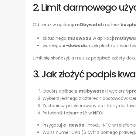
2. Limit darmowego uży
Od teraz w aplikacji
mObywatel
możesz
bezpła
aktualnego
mDowodu
w aplikacji
mObywa
ważnego
e-dowodu
, czyli plastiku z war
Limit się skończył, a musisz podpisać szósty do
3. Jak złożyć podpis kw
Otwórz aplikację
mObywatel
i wybierz
Spr
Wybierz jednego z czterech dostawców: Cenc
Zostaniesz przekierowany do strony dostawcy
Potwierdź tożsamość w
NFC
:
Przygotuj
e-dowód
i moduł NFC w telefonie
Wpisz numer CAN (6 cyfr z dolnego praweg