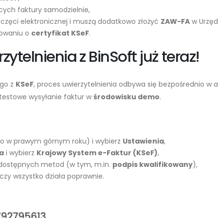
ących faktury samodzielnie,
ieczęci elektronicznej i muszą dodatkowo złożyć
ZAW-FA
w Urzęd
kowaniu o
certyfikat KSeF
.
zytelnienia z BinSoft już teraz!
ego z
KSeF
, proces uwierzytelnienia odbywa się bezpośrednio w a
, testowe wysyłanie faktur w
środowisku demo
.
ko w prawym górnym roku) i wybierz
Ustawienia
,
a
i wybierz
Krajowy System e-Faktur (KSeF)
,
z dostępnych metod (w tym, m.in.
podpis kwalifikowany
),
czy wszystko działa poprawnie.