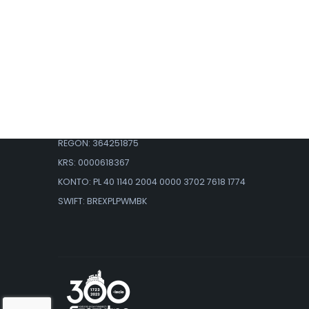
Kontakt
BinSoft Sp. z o.o.
ul. Władysława IV 35
12-100 Szczytno
Email: kontakt@binsoft.pl
NIP: 7451846889
REGON: 364251875
KRS: 0000618367
KONTO: PL 40 1140 2004 0000 3702 7618 1774
SWIFT: BREXPLPWMBK