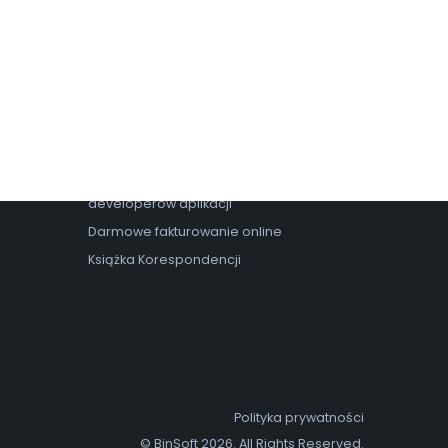
Nasze programy
Program ERP
Darmowy program do faktur
Program do faktur i gosp. magazynowej
Program do prowadzenia sekretariatu
Program do warsztatu samochodowego
Integrator drukarek fiskalnych dla
developerów aplikacji
Darmowe fakturowanie online
Książka Korespondencji
Polityka prywatności
© BinSoft 2026. All Rights Reserved.