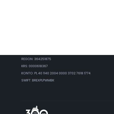
Kontakt
BinSoft Sp. z o.o.
ul. Władysława IV 35
12-100 Szczytno
Email: kontakt@binsoft.pl
NIP: 7451846889
REGON: 364251875
KRS: 0000618367
KONTO: PL 40 1140 2004 0000 3702 7618 1774
SWIFT: BREXPLPWMBK