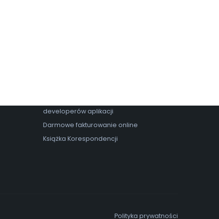
Nasze programy
Program ERP
Darmowy program do faktur
Program do faktur i gosp. magazynowej
Program do prowadzenia sekretariatu
Program do warsztatu samochodowego
Integrator drukarek fiskalnych dla
developerów aplikacji
Darmowe fakturowanie online
Książka Korespondencji
Polityka prywatności